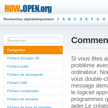
Recherchez alphabétiquement
#
A
B
C
D
E
F
G
H
Y
Z
Comment 
Catégories
Si vous êtes a
Fichiers d'images 3D
problème avec 
Fichiers audio
ordinateur. N
Fichiers de sauvegarde
vous double-cl
Fichiers CAD
message demand
Fichiers compressés
le logiciel ap
programmes qu
Fichiers de données
aider.Le créat
Fichiers de base de données