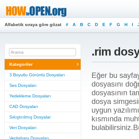
Alfabetik sıraya göre gözat
#
A
B
C
D
E
F
G
H
I
Z
.rim dosy
Kategoriler
Eğer bu sayfay
3 Boyutlu Görüntü Dosyaları
dosyasını doğru
Ses Dosyaları
dosyasının ta
Yedekleme Dosyaları
dosya simgesin
CAD Dosyaları
uygun yazılımı 
Sıkıştırılmış Dosyalar
kısmında muht
bulabilirsiniz.
Veri Dosyaları
Veritabanı Dosyaları