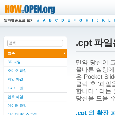
알파벳순으로 보기
#
A
B
C
D
E
F
G
H
I
J
K
L
.cpt 파
범주
만약 당신이 그
3D 파일
올바른 실행에 
오디오 파일
은 Pocket S
백업 파일
클릭 후 ‘파
CAD 파일
합니다 ‘ 라는
압축 파일
당신을 도울 수
데이터 파일
.cpt 의 확장
데이터베이스 파일