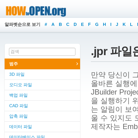
알파벳순으로 보기
#
A
B
C
D
E
F
G
H
I
J
K
L
.jpr 파
범주
만약 당신이 그
3D 파일
올바른 실행에 
오디오 파일
JBuilder P
백업 파일
을 실행하기 
CAD 파일
는 알림이 보
압축 파일
울 수 있지도 
제작자는 Embarc
데이터 파일
데이터베이스 파일