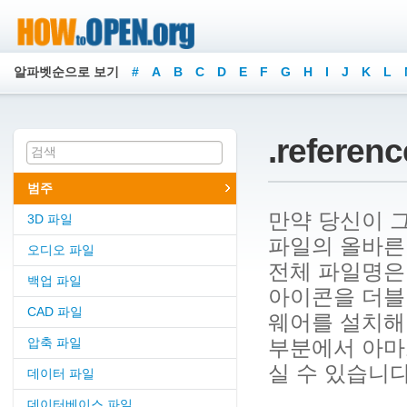
알파벳순으로 보기
#
A
B
C
D
E
F
G
H
I
J
K
L
.refer
범주
만약 당신이 그
3D 파일
파일의 올바른 실
오디오 파일
전체 파일명은 Bud
백업 파일
아이콘을 더블
CAD 파일
웨어를 설치해야
압축 파일
부분에서 아마
실 수 있습니다
데이터 파일
데이터베이스 파일