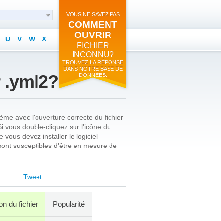
VOUS NE SAVEZ PAS
COMMENT
OUVRIR
U
V
W
X
FICHIER
INCONNU?
TROUVEZ LA RÉPONSE
DANS NOTRE BASE DE
 .yml2?
DONNÉES.
me avec l'ouverture correcte du fichier
Si vous double-cliquez sur l'icône du
vous devez installer le logiciel
ont susceptibles d'être en mesure de
Tweet
on du fichier
Popularité