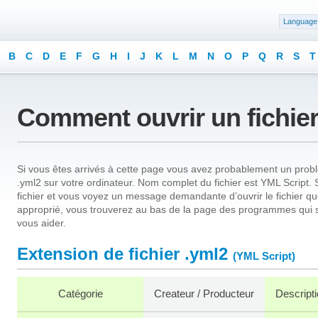
Language
B
C
D
E
F
G
H
I
J
K
L
M
N
O
P
Q
R
S
T
Comment ouvrir un fichier
Si vous êtes arrivés à cette page vous avez probablement un problè
.yml2 sur votre ordinateur. Nom complet du fichier est YML Script. 
fichier et vous voyez un message demandante d’ouvrir le fichier que 
approprié, vous trouverez au bas de la page des programmes qui s
vous aider.
Extension de fichier .yml2
(YML Script)
Catégorie
Createur / Producteur
Descripti