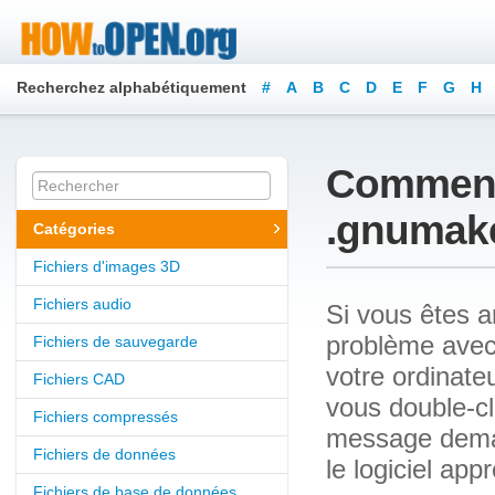
Recherchez alphabétiquement
#
A
B
C
D
E
F
G
H
Y
Z
Comment 
.gnumake
Catégories
Fichiers d'images 3D
Fichiers audio
Si vous êtes a
problème avec 
Fichiers de sauvegarde
votre ordinate
Fichiers CAD
vous double-cl
Fichiers compressés
message demand
Fichiers de données
le logiciel ap
Fichiers de base de données