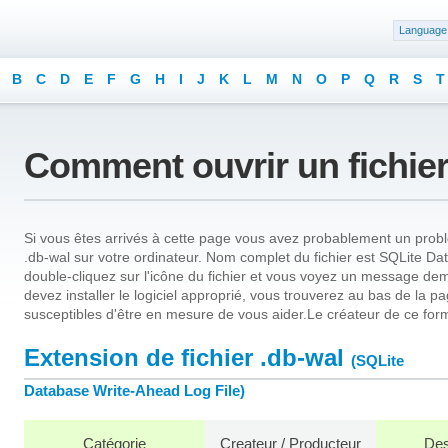
Language
B
C
D
E
F
G
H
I
J
K
L
M
N
O
P
Q
R
S
T
Comment ouvrir un fichier
Si vous êtes arrivés à cette page vous avez probablement un problè
.db-wal sur votre ordinateur. Nom complet du fichier est SQLite Da
double-cliquez sur l'icône du fichier et vous voyez un message dem
devez installer le logiciel approprié, vous trouverez au bas de la
susceptibles d'être en mesure de vous aider.Le créateur de ce form
Extension de fichier .db-wal
(SQLite
Database Write-Ahead Log File)
Catégorie
Createur / Producteur
Des