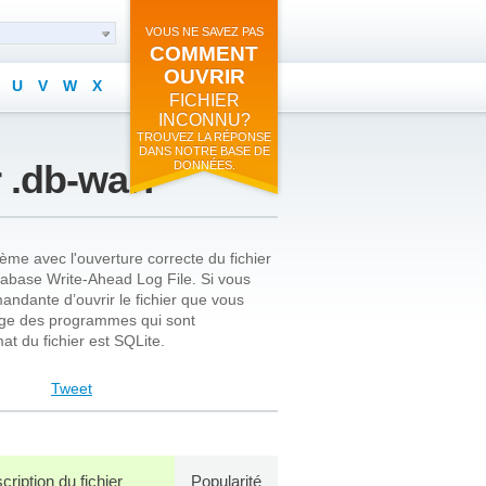
VOUS NE SAVEZ PAS
COMMENT
OUVRIR
U
V
W
X
FICHIER
INCONNU?
TROUVEZ LA RÉPONSE
DANS NOTRE BASE DE
 .db-wal?
DONNÉES.
me avec l'ouverture correcte du fichier
tabase Write-Ahead Log File. Si vous
andante d’ouvrir le fichier que vous
 page des programmes qui sont
at du fichier est SQLite.
Tweet
cription du fichier
Popularité