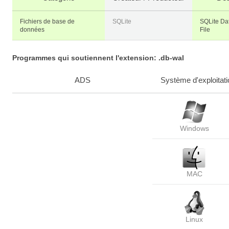
Fichiers de base de
SQLite
SQLite Da
données
File
Programmes qui soutiennent l'extension: .db-wal
ADS
Système d'exploitati
Windows
MAC
Linux