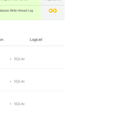
tabase Write-Ahead Log
on
Logiciel
SQLite
SQLite
SQLite