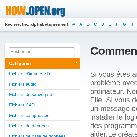
Recherchez alphabétiquement
#
A
B
C
D
E
F
G
H
Y
Z
Comment 
Catégories
Si vous êtes a
Fichiers d'images 3D
problème avec 
Fichiers audio
ordinateur. No
Fichiers de sauvegarde
File. Si vous d
Fichiers CAD
un message de
Fichiers compressés
installer le lo
des programme
Fichiers de données
aider.Le créat
Fichiers de base de données