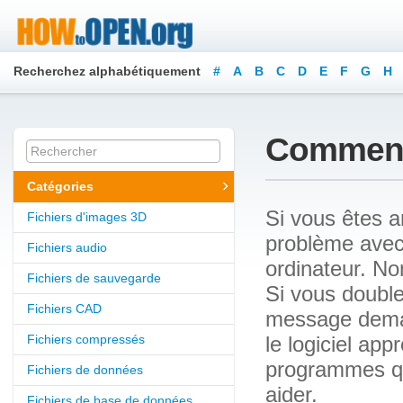
Recherchez alphabétiquement
#
A
B
C
D
E
F
G
H
Y
Z
Comment 
Catégories
Si vous êtes a
Fichiers d'images 3D
problème avec 
Fichiers audio
ordinateur. No
Fichiers de sauvegarde
Si vous double
Fichiers CAD
message demand
Fichiers compressés
le logiciel ap
programmes qu
Fichiers de données
aider.
Fichiers de base de données